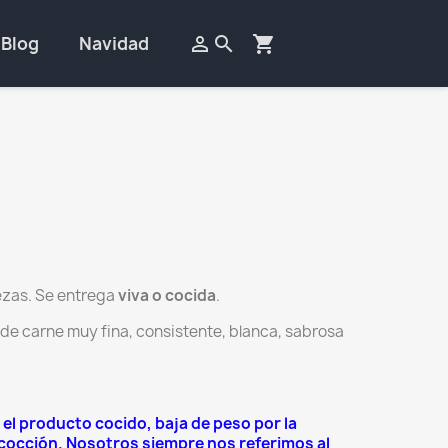
Blog
Navidad

search
shopping_cart
ezas. Se entrega
viva o cocida
.
de carne muy fina, consistente, blanca, sabrosa
 el producto cocido, baja de peso por la
 cocción. Nosotros siempre nos referimos al