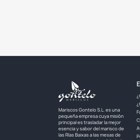
¿
¿
Mariscos Gontelo S.L. es una
F
pequeña empresa cuya misión
C
principal es trasladar la mejor
A
esencia y sabor del marisco de
las Rías Baixas a las mesas de
P