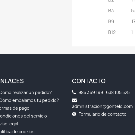
B
3
5
B9 1
B
12
1
ENLACES
CONTACTO
|
Cómo realizar un pedido?
986 369 199
638 105 525
Cómo embalamos tu pedido?
administracion@gontelo.com
ormas de pago
Formulario de contacto
ondiciones del servicio
viso legal
olítica de cookies