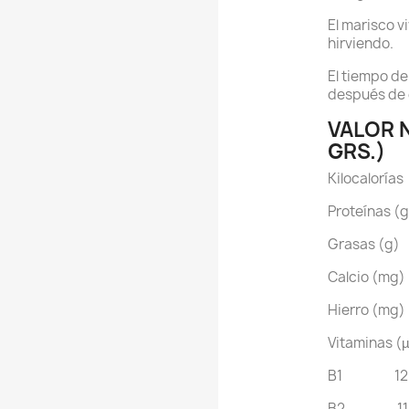
El marisco v
hirviendo.
El tiempo de
después de 
VALOR 
GRS.)
Kilocaloría
Proteínas (
Grasas (g
Calcio (mg
Hierro (mg
Vitaminas (
B1 12
B
2
1