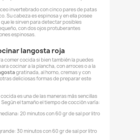
áceo invertebrado con cinco pares de patas
co. Su cabeza es espinosa y en ella posee
que le sirven para detectar posibles
pequeño, con dos ojos protuberantes
ones espinosas.
cinar langosta roja
ra comer cocida si bien también la puedes
para cocinar a la plancha, con arroces o a la
ngosta
gratinada, al horno, cremas y con
otras deliciosas formas de preparar este
cocida es una de las maneras más sencillas
 Según el tamaño el tiempo de cocción varía:
mediana: 20 minutos con 60 gr de sal por litro
grande: 30 minutos con 60 gr de sal por litro