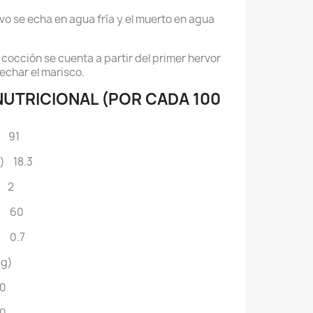
ivo se echa en agua fría y el muerto en agua
 cocción se cuenta a partir del primer hervor
echar el marisco.
NUTRICIONAL (POR CADA 100
s 91
g) 18.3
) 2
) 60
) 0.7
µg)
0
10