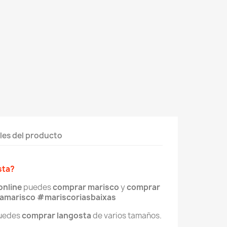
les del producto
sta?
online
puedes
comprar marisc
o
y
comprar
iamarisco
#mariscoriasbaixas
puedes
comprar langosta
de varios tamaños.