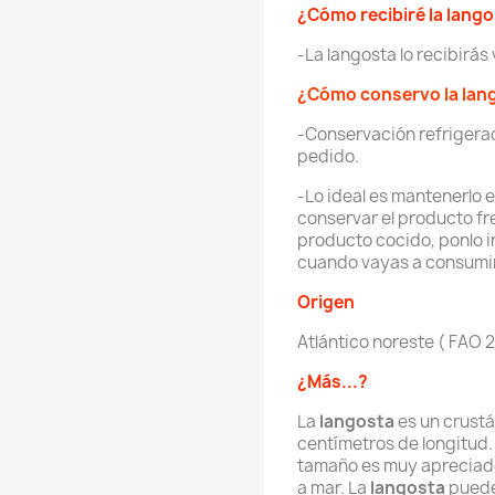
¿Cómo recibiré la lang
-La langosta lo recibirás 
¿Cómo conservo la lan
-Conservación refrigera
pedido.
-
Lo ideal es mantenerlo 
conservar el producto fr
producto cocido, ponlo i
cuando vayas a consumir
Origen
Atlántico noreste ( FAO 2
¿Más...?
La
langosta
es un crust
centímetros de longitud. 
tamaño es muy apreciado 
a mar. La
langosta
puede