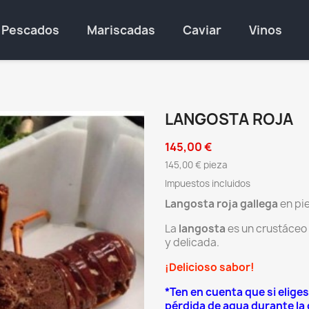
Pescados
Mariscadas
Caviar
Vinos
LANGOSTA ROJA
145,00 €
145,00 € pieza
Impuestos incluidos
Langosta roja
gallega
en pi
La
langosta
es un crustáceo 
y delicada.
¡Delicioso sabor!
*Ten en cuenta que si eliges
pérdida de agua durante la