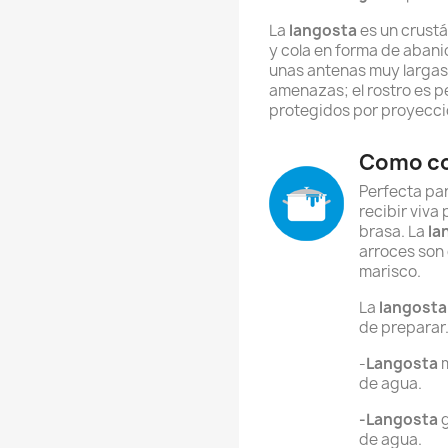
La
langosta
es
un crust
y cola en forma de abani
unas antenas muy largas 
amenazas; el rostro es 
protegidos por proyecci
Como co
Perfecta pa
recibir viva 
brasa. La
la
arroces son 
marisco.
La
langosta
de preparar.
-
Langosta
de agua.
-Langosta
de agua.