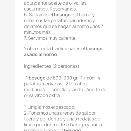
abundante aceite de oliva, las
escurrimos. Reservamos.
6. Sacamos el
besugo
del horno y
echamos las patatas panaderas y
dejamos que se hagan al horno unos 7
minutos más.
7. Servimos muy caliente.
Y otra receta tradicional es el
besugo
asado al horno
:
Ingredientes (2 personas)
-1
besugo
de 800-900 gr.
-1 limón.
-4
patatas medianas.
-2 tomates
medianos.
-1 cebolla grande.
-Aceite de
oliva virgen extra.
1. Limpiamos el pescado.
2. Ponemos unas arenas de sal por
fuera y por dentro y unas rodajas de
limón por dentro de la barriga y por la
parte de arriba del
besugo
.