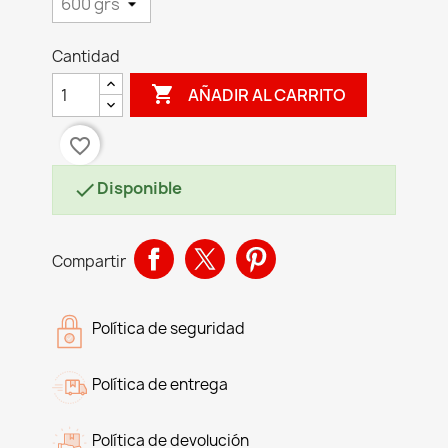
Cantidad

AÑADIR AL CARRITO
favorite_border
Disponible

Compartir
Política de seguridad
Política de entrega
Política de devolución