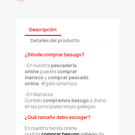
Descripción
Detalles del producto
¿Dónde comprar besugo?
-En nuestra
pescadería
online
puedes
comprar
marisco
y
comprar pescado
online
. #galiciamarisco
-En Mariscos
Gontelo
compramos besugo
a diario
en las principales lonjas gallegas.
¿Qué tamaño debo escoger?
En nuestra tienda online
podrás
comprar besugo
gallego
de