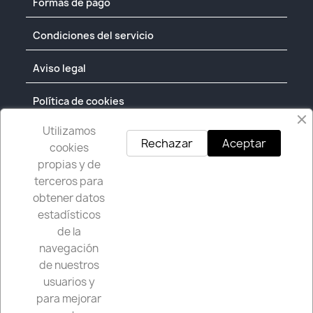
Formas de pago
Condiciones del servicio
Aviso legal
Política de cookies
CONTACTO
Utilizamos
Rechazar
Aceptar
cookies
|
986 369 199
638 105 525
propias y de
administracion@gontelo.com
terceros para
Formulario de contacto
obtener datos
DONDE ESTAMOS
estadísticos
de la
GONTELO, SL, Nuevo Tinglado General de Empaque
navegación
almacén nº 2 (Puerto Pesquero) 36202 Vigo -
de nuestros
Pontevedra
usuarios y
para mejorar