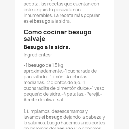
acepta, las recetas que cuentan con
este exquisito pescado son
innumerables. La receta más popular
es el
besugo
a la sidra.
Como cocinar besugo
salvaje
Besugo a la sidra.
Ingredientes:
-1
besugo
de 1,5 kg
aproximadamente.
-1 cucharada de
pan rallado.
-1 limón.
-4 cebollas
medianas.
-2 dientes de ajo.
-1
cucharadita de pimentón dulce.
-1 vaso
pequeño de sidra.
-4 patatas.
-Perejil.
-
Aceite de oliva.
-sal.
1. Limpiamos, desescamamos y
lavamos el
besugo
dejando la cabeza y
lo salamos. Luego hacemos unos cortes
en los lomos del
besugo
y le ponemos