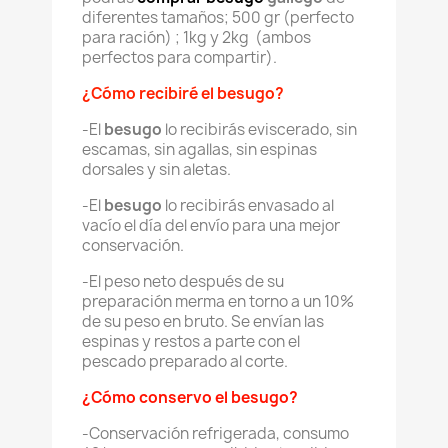
diferentes tamaños; 500 gr (perfecto
para ración) ; 1kg y 2kg (ambos
perfectos para compartir).
¿Cómo recibiré el besugo?
-El
besugo
lo recibirás eviscerado, sin
escamas, sin agallas, sin espinas
dorsales y sin aletas.
-El
besugo
lo recibirás envasado al
vacío el día del envío para una mejor
conservación.
-El peso neto después de su
preparación merma en torno a un 10%
de su peso en bruto. Se envían las
espinas y restos a parte con el
pescado preparado al corte.
¿Cómo conservo el besugo?
-Conservación refrigerada, consumo