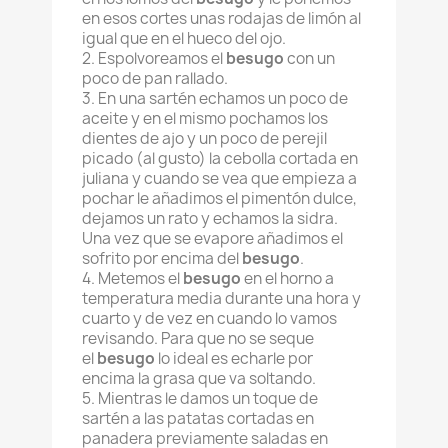
en esos cortes unas rodajas de limón al
igual que en el hueco del ojo.
2. Espolvoreamos el
besugo
con un
poco de pan rallado.
3. En una sartén echamos un poco de
aceite y en el mismo pochamos los
dientes de ajo y un poco de perejil
picado (al gusto) la cebolla cortada en
juliana y cuando se vea que empieza a
pochar le añadimos el pimentón dulce,
dejamos un rato y echamos la sidra.
Una vez que se evapore añadimos el
sofrito por encima del
besugo
.
4. Metemos el
besugo
en el horno a
temperatura media durante una hora y
cuarto y de vez en cuando lo vamos
revisando. Para que no se seque
el
besugo
lo ideal es echarle por
encima la grasa que va soltando.
5. Mientras le damos un toque de
sartén a las patatas cortadas en
panadera previamente saladas en